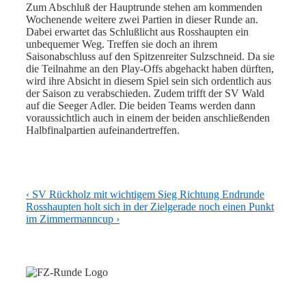
Zum Abschluß der Hauptrunde stehen am kommenden
Wochenende weitere zwei Partien in dieser Runde an.
Dabei erwartet das Schlußlicht aus Rosshaupten ein
unbequemer Weg. Treffen sie doch an ihrem
Saisonabschluss auf den Spitzenreiter Sulzschneid. Da sie
die Teilnahme an den Play-Offs abgehackt haben dürften,
wird ihre Absicht in diesem Spiel sein sich ordentlich aus
der Saison zu verabschieden. Zudem trifft der SV Wald
auf die Seeger Adler. Die beiden Teams werden dann
voraussichtlich auch in einem der beiden anschließenden
Halbfinalpartien aufeinandertreffen.
Beitragsnavigation
Previous
‹ SV Rückholz mit wichtigem Sieg Richtung Endrunde
Post
Next
Rosshaupten holt sich in der Zielgerade noch einen Punkt
is
Post
im Zimmermanncup ›
is