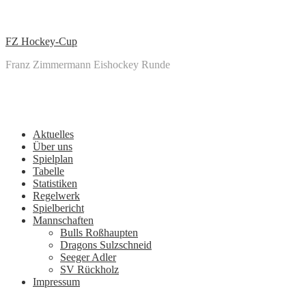
↓
Zum
zentralen
FZ Hockey-Cup
Inhalt
Franz Zimmermann Eishockey Runde
Main
Menu
Navigation
Aktuelles
Über uns
Spielplan
Tabelle
Statistiken
Regelwerk
Spielbericht
Mannschaften
Bulls Roßhaupten
Dragons Sulzschneid
Seeger Adler
SV Rückholz
Impressum