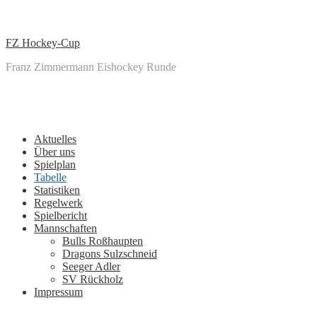
↓
Zum
zentralen
FZ Hockey-Cup
Inhalt
Franz Zimmermann Eishockey Runde
Main
Menu
Navigation
Aktuelles
Über uns
Spielplan
Tabelle
Statistiken
Regelwerk
Spielbericht
Mannschaften
Bulls Roßhaupten
Dragons Sulzschneid
Seeger Adler
SV Rückholz
Impressum