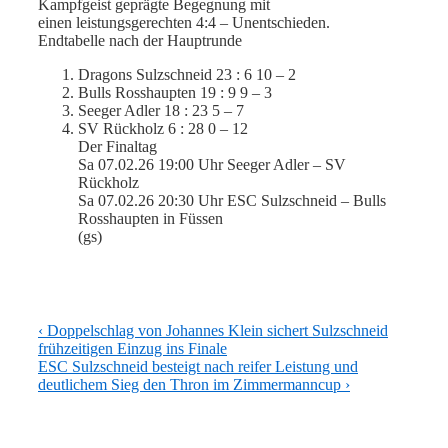
Kampfgeist geprägte Begegnung mit
einen leistungsgerechten 4:4 – Unentschieden.
Endtabelle nach der Hauptrunde
Dragons Sulzschneid 23 : 6 10 – 2
Bulls Rosshaupten 19 : 9 9 – 3
Seeger Adler 18 : 23 5 – 7
SV Rückholz 6 : 28 0 – 12
Der Finaltag
Sa 07.02.26 19:00 Uhr Seeger Adler – SV
Rückholz
Sa 07.02.26 20:30 Uhr ESC Sulzschneid – Bulls
Rosshaupten in Füssen
(gs)
Beitragsnavigation
Previous
‹ Doppelschlag von Johannes Klein sichert Sulzschneid
Post
frühzeitigen Einzug ins Finale
is
Next
ESC Sulzschneid besteigt nach reifer Leistung und
Post
deutlichem Sieg den Thron im Zimmermanncup ›
is