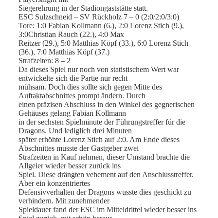
Siegerehrung in der Stadiongaststätte statt.
ESC Sulzschneid – SV Rückholz 7 – 0 (2:0/2:0/3:0)
Tore: 1:0 Fabian Kollmann (6.), 2:0 Lorenz Stich (9.),
3:0Christian Rauch (22.), 4:0 Max
Reitzer (29.), 5:0 Matthias Köpf (33.), 6:0 Lorenz Stich
(36.), 7:0 Matthias Köpf (37.)
Strafzeiten: 8 – 2
Da dieses Spiel nur noch von statistischem Wert war
entwickelte sich die Partie nur recht
mühsam. Doch dies sollte sich gegen Mitte des
Auftaktabschnittes prompt ändern. Durch
einen präzisen Abschluss in den Winkel des gegnerischen
Gehäuses gelang Fabian Kollmann
in der sechsten Spielminute der Führungstreffer für die
Dragons. Und lediglich drei Minuten
später erhöhte Lorenz Stich auf 2:0. Am Ende dieses
Abschnittes musste der Gastgeber zwei
Strafzeiten in Kauf nehmen, dieser Umstand brachte die
Allgeier wieder besser zurück ins
Spiel. Diese drängten vehement auf den Anschlusstreffer.
Aber ein konzentriertes
Defensivverhalten der Dragons wusste dies geschickt zu
verhindern. Mit zunehmender
Spieldauer fand der ESC im Mitteldrittel wieder besser ins