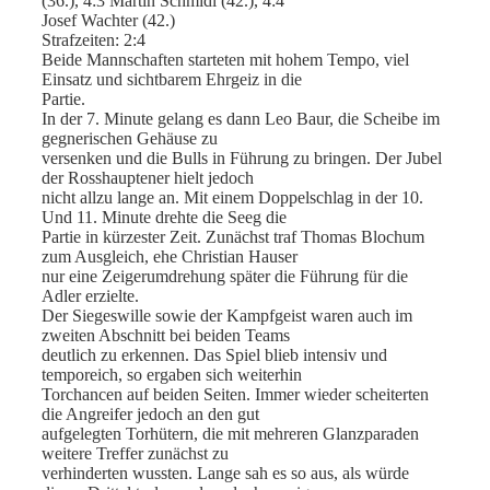
(36.), 4:3 Martin Schmidl (42.), 4:4
Josef Wachter (42.)
Strafzeiten: 2:4
Beide Mannschaften starteten mit hohem Tempo, viel
Einsatz und sichtbarem Ehrgeiz in die
Partie.
In der 7. Minute gelang es dann Leo Baur, die Scheibe im
gegnerischen Gehäuse zu
versenken und die Bulls in Führung zu bringen. Der Jubel
der Rosshauptener hielt jedoch
nicht allzu lange an. Mit einem Doppelschlag in der 10.
Und 11. Minute drehte die Seeg die
Partie in kürzester Zeit. Zunächst traf Thomas Blochum
zum Ausgleich, ehe Christian Hauser
nur eine Zeigerumdrehung später die Führung für die
Adler erzielte.
Der Siegeswille sowie der Kampfgeist waren auch im
zweiten Abschnitt bei beiden Teams
deutlich zu erkennen. Das Spiel blieb intensiv und
temporeich, so ergaben sich weiterhin
Torchancen auf beiden Seiten. Immer wieder scheiterten
die Angreifer jedoch an den gut
aufgelegten Torhütern, die mit mehreren Glanzparaden
weitere Treffer zunächst zu
verhinderten wussten. Lange sah es so aus, als würde