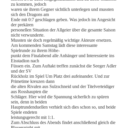
zu kommen, jedoch
waren sie ihrem Gegner sichtlich unterlegen und mussten
sich den Dragons am
Ende mit 0:7 geschlagen geben. Was jedoch im Angesicht
der prekären
personellen Situation der Allgeier über die gesamte Saison
nicht verwunderte.
Mussten sie doch regelmäßig wichtige Akteure ersetzen.
Am kommenden Samstag lädt diese interessante
Spielrunde zu ihrem Höhe-
punkt dem Finalabend alle Anhänger und Interessierte ins
Eisstadion nach
Füssen ein. Zum Auftakt treffen zunächst die Seeger Adler
und der SV
Rückholz im Spiel Um Platz drei aufeinander. Und zur
Primetime kreuzen dann
die alten Rivalen aus Sulzschneid und der Titelverteidiger
aus Rosshaupten die
Schläger. Hier wird die Spannung sicherlich zu spüren
sein, denn in beiden
Hauptrundenduellen verhielt sich dies schon so, und beide
Spiele endeten
leistungsgerecht mit 1:1.
Zum Abschluss des Abends findet anschließend gleich die
Playersnight mit