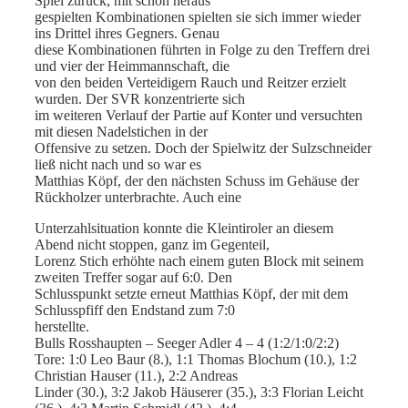
Spiel zurück, mit schön heraus
gespielten Kombinationen spielten sie sich immer wieder
ins Drittel ihres Gegners. Genau
diese Kombinationen führten in Folge zu den Treffern drei
und vier der Heimmannschaft, die
von den beiden Verteidigern Rauch und Reitzer erzielt
wurden. Der SVR konzentrierte sich
im weiteren Verlauf der Partie auf Konter und versuchten
mit diesen Nadelstichen in der
Offensive zu setzen. Doch der Spielwitz der Sulzschneider
ließ nicht nach und so war es
Matthias Köpf, der den nächsten Schuss im Gehäuse der
Rückholzer unterbrachte. Auch eine
Unterzahlsituation konnte die Kleintiroler an diesem
Abend nicht stoppen, ganz im Gegenteil,
Lorenz Stich erhöhte nach einem guten Block mit seinem
zweiten Treffer sogar auf 6:0. Den
Schlusspunkt setzte erneut Matthias Köpf, der mit dem
Schlusspfiff den Endstand zum 7:0
herstellte.
Bulls Rosshaupten – Seeger Adler 4 – 4 (1:2/1:0/2:2)
Tore: 1:0 Leo Baur (8.), 1:1 Thomas Blochum (10.), 1:2
Christian Hauser (11.), 2:2 Andreas
Linder (30.), 3:2 Jakob Häuserer (35.), 3:3 Florian Leicht