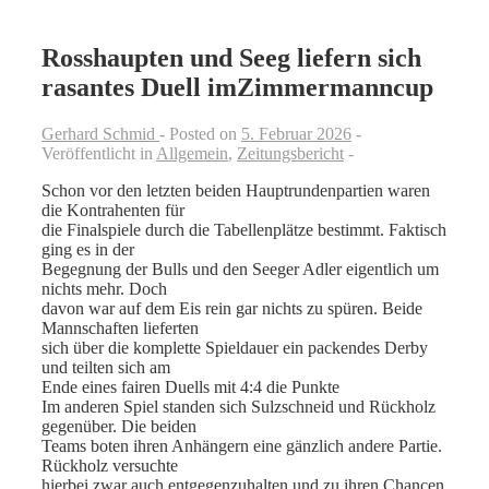
Rosshaupten und Seeg liefern sich
rasantes Duell imZimmermanncup
Gerhard Schmid
Posted on
5. Februar 2026
Veröffentlicht in
Allgemein
,
Zeitungsbericht
Schon vor den letzten beiden Hauptrundenpartien waren
die Kontrahenten für
die Finalspiele durch die Tabellenplätze bestimmt. Faktisch
ging es in der
Begegnung der Bulls und den Seeger Adler eigentlich um
nichts mehr. Doch
davon war auf dem Eis rein gar nichts zu spüren. Beide
Mannschaften lieferten
sich über die komplette Spieldauer ein packendes Derby
und teilten sich am
Ende eines fairen Duells mit 4:4 die Punkte
Im anderen Spiel standen sich Sulzschneid und Rückholz
gegenüber. Die beiden
Teams boten ihren Anhängern eine gänzlich andere Partie.
Rückholz versuchte
hierbei zwar auch entgegenzuhalten und zu ihren Chancen