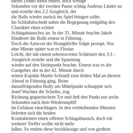
dieses Drittel torlos enden, doch wenige
Sekunden vor der zweiten Pause schlug Andreas Linder zu
und erzielte den 2:2 Ausgleich, der
die Bulls wieder zurück ins Spiel bringen sollte.
Im Schlußabschnitt nahm die Begegnung endgültig den
Charakter eines echten
Schlagabtausches an. In der 35. Minute brachte Jakob
Häußerer die Bulls erneut in Führung.
Doch die Antwort der Honigdörfler folgte prompt. Nur
eine Minute später war es Florian
Leicht, der mit einem sehenswerten Schlenzer den 3:3 -
Ausgleich erzielte und die Spannung
wieder auf den Siedepunkt brachte. Erneut war es der
Gastgeber, der in der 42. Minute durch
seinen Kapitän Martin Schmidl zum dritten Mal an diesem
Abend in Führung ging. Beim
darauffolgenden Bully am Mittelpunkt schnappte sich
Josef Wachter die Scheibe, zog
Richtung gegnerischem Tor und ließ den Punkt nur sechs
Sekunden nach dem Wiederanpfiff
im Gehäuse einschlagen. In den verbleibenden Minuten
lieferten sich die beiden
Kontrahenten einen offenen Schlagabtausch, doch ein
weiterer Treffer wollte nicht mehr
fallen. So endete diese hochklassige und von großem