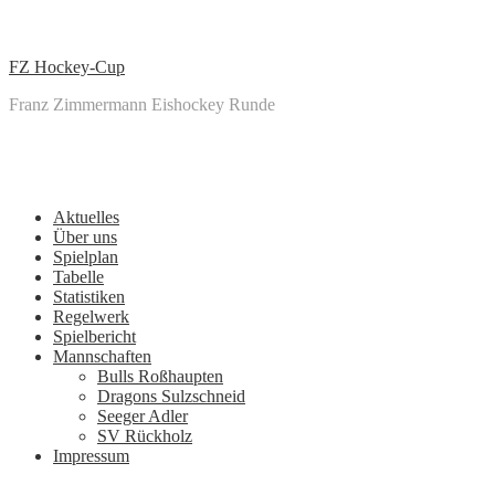
↓
Zum
zentralen
FZ Hockey-Cup
Inhalt
Franz Zimmermann Eishockey Runde
Main
Menu
Navigation
Aktuelles
Über uns
Spielplan
Tabelle
Statistiken
Regelwerk
Spielbericht
Mannschaften
Bulls Roßhaupten
Dragons Sulzschneid
Seeger Adler
SV Rückholz
Impressum