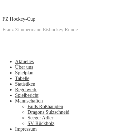
↓
Zum
zentralen
FZ Hockey-Cup
Inhalt
Franz Zimmermann Eishockey Runde
Main
Menu
Navigation
Aktuelles
Über uns
Spielplan
Tabelle
Statistiken
Regelwerk
Spielbericht
Mannschaften
Bulls Roßhaupten
Dragons Sulzschneid
Seeger Adler
SV Rückholz
Impressum