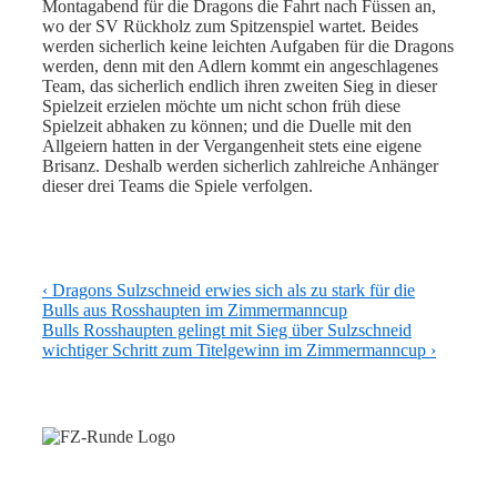
Montagabend für die Dragons die Fahrt nach Füssen an,
wo der SV Rückholz zum Spitzenspiel wartet. Beides
werden sicherlich keine leichten Aufgaben für die Dragons
werden, denn mit den Adlern kommt ein angeschlagenes
Team, das sicherlich endlich ihren zweiten Sieg in dieser
Spielzeit erzielen möchte um nicht schon früh diese
Spielzeit abhaken zu können; und die Duelle mit den
Allgeiern hatten in der Vergangenheit stets eine eigene
Brisanz. Deshalb werden sicherlich zahlreiche Anhänger
dieser drei Teams die Spiele verfolgen.
Beitragsnavigation
Previous
‹ Dragons Sulzschneid erwies sich als zu stark für die
Post
Bulls aus Rosshaupten im Zimmermanncup
is
Next
Bulls Rosshaupten gelingt mit Sieg über Sulzschneid
Post
wichtiger Schritt zum Titelgewinn im Zimmermanncup ›
is