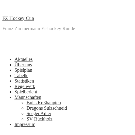
↓
Zum
zentralen
FZ Hockey-Cup
Inhalt
Franz Zimmermann Eishockey Runde
Main
Menu
Navigation
Aktuelles
Über uns
Spielplan
Tabelle
Statistiken
Regelwerk
Spielbericht
Mannschaften
Bulls Roßhaupten
Dragons Sulzschneid
Seeger Adler
SV Rückholz
Impressum