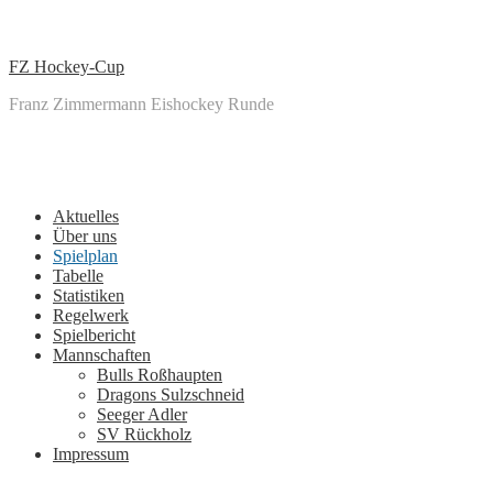
↓
Zum
zentralen
FZ Hockey-Cup
Inhalt
Franz Zimmermann Eishockey Runde
Main
Menu
Navigation
Aktuelles
Über uns
Spielplan
Tabelle
Statistiken
Regelwerk
Spielbericht
Mannschaften
Bulls Roßhaupten
Dragons Sulzschneid
Seeger Adler
SV Rückholz
Impressum